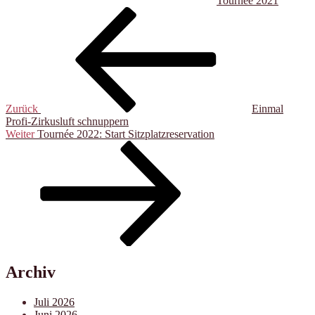
Tournee 2021
Beitragsnavigation
Vorheriger
Beitrag
Zurück
Einmal
Profi-Zirkusluft schnuppern
Nächster
Weiter
Tournée 2022: Start Sitzplatzreservation
Beitrag
Archiv
Juli 2026
Juni 2026