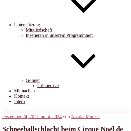
Unterstützung
Mitgliedschaft
Inserieren in unserem Programmheft
Gönner
Gönnerliste
Mitmachen
Kontakt
Intern
Veröffentlicht
Dezember 24, 2021
Juni 4, 2024
von
Nicolai Munzer
am
Schneeballschlacht beim Cirque Noël de