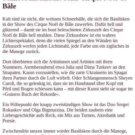
Bâle
Kalt sind sie nicht, die weissen Schneebälle, die sich die Basilisken
in der Show des Cirque Noël de Bâle zuwerfen. Dafür hell und
glitzernd – damit sie im bunt beleuchteten Zirkuszelt des Cirque
Noël de Bâle hell strahlen. Diese Zirkusshow ist ein wahres
Lichterspektakel, denn die vielen Spiegel an den Wänden im
Zirkuszelt werfen jeden Lichtstrahl, jede Farbe um ein zigfaches in
die Manege zurück.
Dort überbieten sich die Artistinnen und Artisten mit ihren
Nummern. Atemberaubend etwa Julia und Dima Turkeev an den
Strapaten. Kaum vorzustellen, wie die zarte Ukrainerin im Spagat
ihren Partner durch die Luft wirbelt. Oder Schlangenmensch Sheyen
Caroli, die so gelenkig ist, dass sie im Handstand über Kopf mit
Pfeil und Bogen schiessen kann – mit dieser Kunst steht sie sogar im
«Guiness Buch der Rekorde».
Ein Höhepunkt der knapp zweistündigen Show ist das Duo Sergei
Rokaskov und Olga Bigmurzina. Die beiden zaubern eine
Liebesgeschichte aufs Reck, ein Mix aus Turnen, Akrobatik und
Poesie.
Zwischendrin tanzen immer wieder Basilisken durch die Manege,