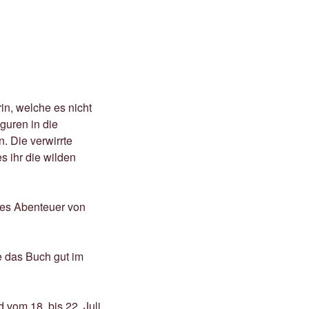
n, welche es nicht
guren in die
. Die verwirrte
s ihr die wilden
hes Abenteuer von
e das Buch gut im
 vom 18. bis 22. Juli