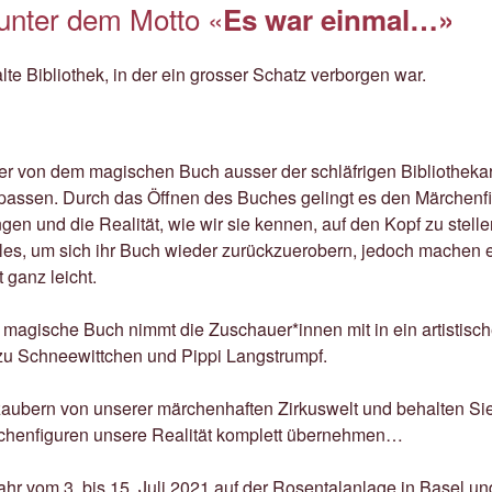
unter dem Motto «
Es war einmal…»
lte Bibliothek, in der ein grosser Schatz verborgen war.
r von dem magischen Buch ausser der schläfrigen Bibliothekari
upassen. Durch das Öffnen des Buches gelingt es den Märchenfi
en und die Realität, wie wir sie kennen, auf den Kopf zu stellen
alles, um sich ihr Buch wieder zurückzuerobern, jedoch machen e
 ganz leicht.
 magische Buch nimmt die Zuschauer*innen mit in ein artistisc
zu Schneewittchen und Pippi Langstrumpf.
zaubern von unserer märchenhaften Zirkuswelt und behalten Si
chenfiguren unsere Realität komplett übernehmen…
ahr vom 3. bis 15. Juli 2021 auf der Rosentalanlage in Basel und