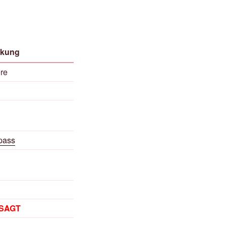
kung
re
pass
SAGT