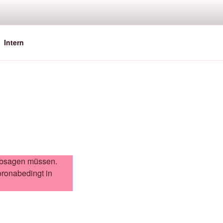
Intern
 absagen müssen.
oronabedingt in