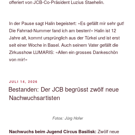
offeriert von JCB-Co-Präsident Luzius Staehelin.
In der Pause sagt Halin begeistert: «Es gefällt mir sehr gut!
Die Fahrrad-Nummer fand ich am besten!» Halin ist 12
Jahre alt, kommt ursprünglich aus der Türkei und ist erst
seit einer Woche in Basel. Auch seinem Vater gefällt die
Zirkusshow LUMARIS: «Allen ein grosses Dankeschön
von mir!»
VERÖFFENTLICHT
JULI 14, 2026
AM
Bestanden: Der JCB begrüsst zwölf neue
Nachwuchsartisten
Fotos: Jürg Hofer
Nachwuchs beim Jugend Circus Basilisk:
Zwölf neue