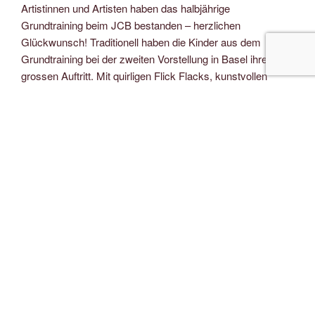
Artistinnen und Artisten haben das halbjährige
Grundtraining beim JCB bestanden – herzlichen
Glückwunsch! Traditionell haben die Kinder aus dem
Grundtraining bei der zweiten Vorstellung in Basel ihren
grossen Auftritt. Mit quirligen Flick Flacks, kunstvollen
Diabolo-Würfen und grossen Pyramiden haben sie
eindrucksvoll ihr Können bewiesen. Wir freuen uns riesig
auf die nächste Tournée mit unseren neuen
Nachwuchsartisten!
Wer auch einmal in der Manege des Jugend Circus
Basilisk stehen möchte, kann sich
hier
zu unserem
Probetraining im Herbst anmelden.
VERÖFFENTLICHT
JULI 3, 2026
AM
Artikel aus der Badischen Zeitung:
Abenteuerliche Fantasiereise nach