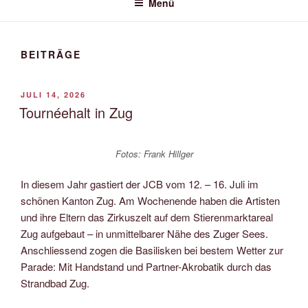
BASILISK
Menü
BEITRÄGE
VERÖFFENTLICHT
JULI 14, 2026
AM
Tournéehalt in Zug
Fotos: Frank Hillger
In diesem Jahr gastiert der JCB vom 12. – 16. Juli im
schönen Kanton Zug. Am Wochenende haben die Artisten
und ihre Eltern das Zirkuszelt auf dem Stierenmarktareal
Zug aufgebaut – in unmittelbarer Nähe des Zuger Sees.
Anschliessend zogen die Basilisken bei bestem Wetter zur
Parade: Mit Handstand und Partner-Akrobatik durch das
Strandbad Zug.