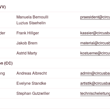
VV)
Manuela Bernoulli
praesident@circu
Luzius Staehelin
der
Frank Hillger
kassier@circusba
Jakob Brem
material@circusb
Astrid Marty
kostueme@circus
n (CC)
ung
Andreas Albrecht
admin@circusbas
Evelyne Standke
artistik@circusba
Stephan Gutzwiller
technischeleitun