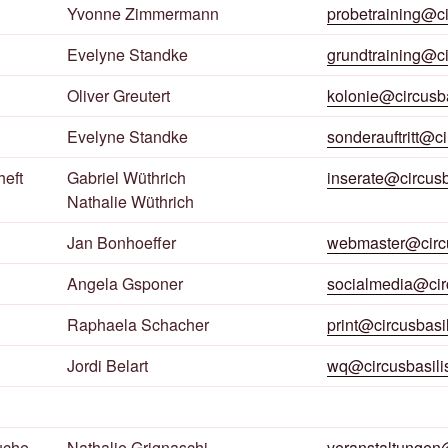
Yvonne Zimmermann
probetraining@ci
Evelyne Standke
grundtraining@ci
Oliver Greutert
kolonie@circusba
Evelyne Standke
sonderauftritt@ci
eft
Gabriel Wüthrich
inserate@circusb
Nathalie Wüthrich
Jan Bonhoeffer
webmaster@circu
Angela Gsponer
socialmedia@circ
Raphaela Schacher
print@circusbasi
Jordi Belart
wq@circusbasili
uche
Nathalie Grignaschi
veranstaltungen@