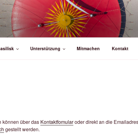
END CIRCUS BASILISK
aus Basel
asilisk
Unterstützung
Mitmachen
Kontakt
n können über das
Kontaktfomular
oder direkt an die Emailadre
ch
gestellt werden.