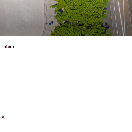
Intern
sse