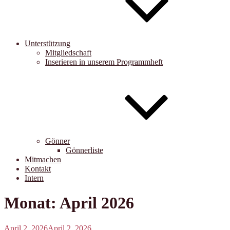
Unterstützung
Mitgliedschaft
Inserieren in unserem Programmheft
Gönner
Gönnerliste
Mitmachen
Kontakt
Intern
Monat:
April 2026
Veröffentlicht
April 2, 2026
April 2, 2026