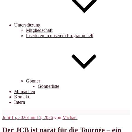
Unterstützung
Mitgliedschaft
Inserieren in unserem Programmheft
Gönner
Gönnerliste
Mitmachen
Kontakt
Intern
Veröffentlicht
Juni 15, 2026
Juni 15, 2026
von
Michael
am
Der JCB ist parat für die Tournée – ein