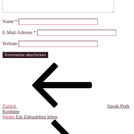
Name
*
E-Mail-Adresse
*
Website
Beitragsnavigation
Vorheriger
Beitrag
Zurück
Sneak-Peek
Kostüme
Nächster
Weiter
Ein Zirkusleben leben
Beitrag