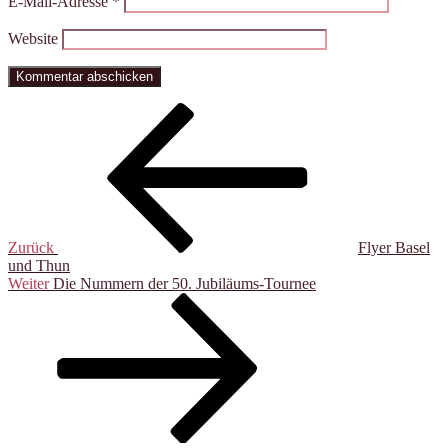
E-Mail-Adresse
*
Website
Beitragsnavigation
Vorheriger
Beitrag
Zurück
Flyer Basel
und Thun
Nächster
Weiter
Die Nummern der 50. Jubiläums-Tournee
Beitrag