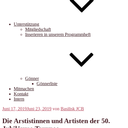
Unterstützung
Mitgliedschaft
Inserieren in unserem Programmheft
Gönner
Gönnerliste
Mitmachen
Kontakt
Intern
Veröffentlicht
Juni 17, 2019
Juni 23, 2019
von
Basilisk JCB
am
Die Arstistinnen und Artisten der 50.