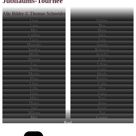
Jubiläums-Tournee
Alle Bilder © Thomas Schneider
Lynn
Valérie
Lena
Noa
Mio
Mara
Ladina
Jana
Lucy
Lora
Marielle
Amelie
Annika
Rebecca
Marla
Aurelia
Mirjam
Lily
Luc
Lilian
Nuria
Lena
Moritz
Marla
Elias
Emilia
Lilou
Carla
Lilly
Elia
Gian
Lena
Mika
Zora
Diana
Anna
Jael
Josué
Milena
Zoë
Mia
Leonie
Raul
Kategorien