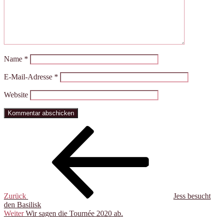
Name
*
E-Mail-Adresse
*
Website
Beitragsnavigation
Vorheriger
Beitrag
Zurück
Jess besucht
den Basilisk
Nächster
Weiter
Wir sagen die Tournée 2020 ab.