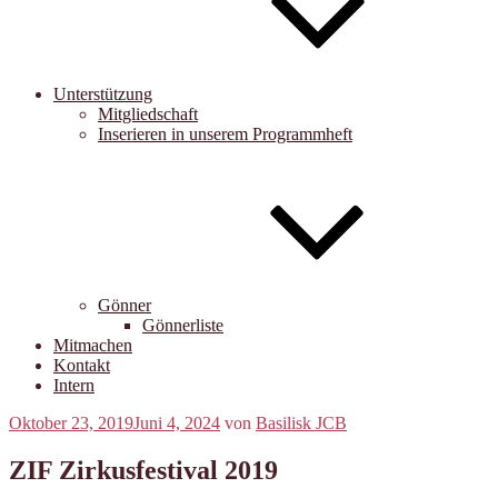
Unterstützung
Mitgliedschaft
Inserieren in unserem Programmheft
Gönner
Gönnerliste
Mitmachen
Kontakt
Intern
Veröffentlicht
Oktober 23, 2019
Juni 4, 2024
von
Basilisk JCB
am
ZIF Zirkusfestival 2019