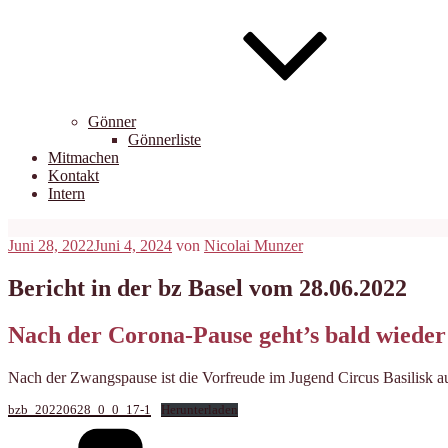
Gönner
Gönnerliste
Mitmachen
Kontakt
Intern
Veröffentlicht
Juni 28, 2022
Juni 4, 2024
von
Nicolai Munzer
am
Bericht in der bz Basel vom 28.06.2022
Nach der Corona-Pause geht’s bald wieder 
Nach der Zwangspause ist die Vorfreude im Jugend Circus Basilisk a
bzb_20220628_0_0_17-1
Herunterladen
Kategorien