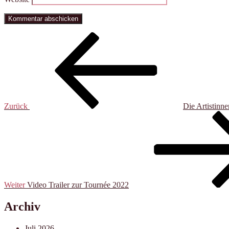
Beitragsnavigation
Vorheriger
Beitrag
Zurück
Die Artistinne
Nächster
Beitrag
Weiter
Video Trailer zur Tournée 2022
Archiv
Juli 2026