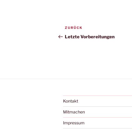
Beitragsnavigation
Vorheriger
ZURÜCK
Beitrag
Letzte Vorbereitungen
Kontakt
Mitmachen
Impressum