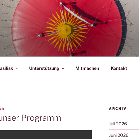
END CIRCUS BASILISK
aus Basel
asilisk
Unterstützung
Mitmachen
Kontakt
ARCHIV
CB
n unser Programm
Juli 2026
Juni 2026