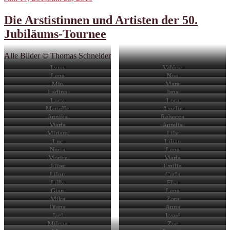
am
Die Arstistinnen und Artisten der 50.
Jubiläums-Tournee
Alle Bilder © Thomas Schneider
Lynn
Valérie
Lena
Noa
Mio
Mara
Ladina
Jana
Lucy
Lora
Marielle
Amelie
Annika
Rebecca
Marla
Aurelia
Mirjam
Lily
Luc
Lilian
Nuria
Lena
Moritz
Marla
Elias
Emilia
Lilou
Carla
Lilly
Elia
Gian
Lena
Mika
Zora
Diana
Anna
Jael
Josué
Milena
Zoë