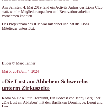
Am Samstag, 4. Mai 2019 fand ein Activity Anlass des Lions Club
statt, wo die Mitglieder anpacken und Renovationsarbeiten
vornehmen konnten.
Das Projektteam des JCB war mit dabei und hat die Lions
Mitglieder unterstützt.
Bilder © Marc Tanner
Veröffentlicht
Mai 5, 2019
Juni 4, 2024
am
«Die Lust am Abheben: Schwerelos
unterm Zirkuszelt»
Radio SRF2 Kultur: Hörpunkt, Ein Podcast von Jenny Berg über
„Die Lust am Abheben“ mit den Basilisken Dominique, Leoni und
Lena.