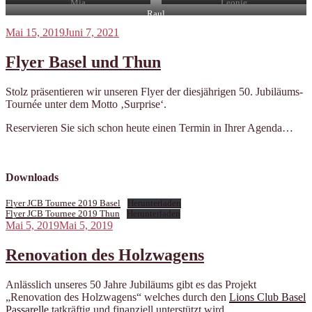
Mia
Leonie
Raul
Veröffentlicht
Mai 15, 2019
Juni 7, 2021
am
Flyer Basel und Thun
Stolz präsentieren wir unseren Flyer der diesjährigen 50. Jubiläums-
Tournée unter dem Motto ‚Surprise‘.
Reservieren Sie sich schon heute einen Termin in Ihrer Agenda…
Downloads
Flyer JCB Tournee 2019 Basel
Herunterladen
Flyer JCB Tournee 2019 Thun
Herunterladen
Veröffentlicht
Mai 5, 2019
Mai 5, 2019
am
Renovation des Holzwagens
Anlässlich unseres 50 Jahre Jubiläums gibt es das Projekt
„Renovation des Holzwagens“ welches durch den
Lions Club Basel
Passarelle
tatkräftig und finanziell unterstützt wird.