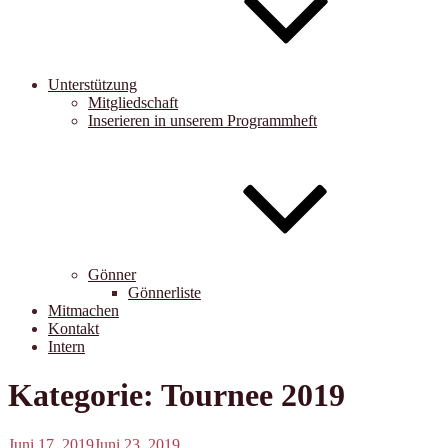
Unterstützung
Mitgliedschaft
Inserieren in unserem Programmheft
Gönner
Gönnerliste
Mitmachen
Kontakt
Intern
Kategorie:
Tournee 2019
Veröffentlicht
Juni 17, 2019
Juni 23, 2019