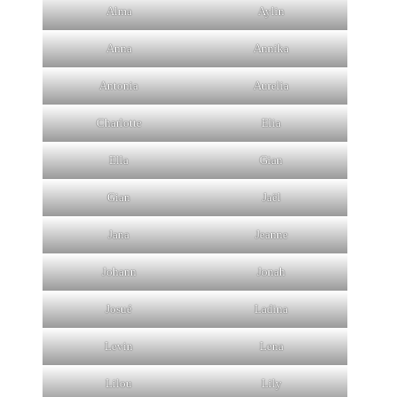
Alma
Aylin
Anna
Annika
Antonia
Aurelia
Charlotte
Elia
Ella
Gian
Gian
Jaël
Jana
Jeanne
Johann
Jonah
Josué
Ladina
Levin
Lena
Lilou
Lily