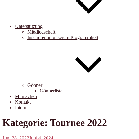
Unterstützung
Mitgliedschaft
Inserieren in unserem Programmheft
Gönner
Gönnerliste
Mitmachen
Kontakt
Intern
Kategorie:
Tournee 2022
Veröffentlicht
Juni 28, 2022
Juni 4, 2024