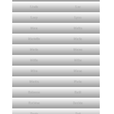
Linda
Luc
Lucy
Lynn
Mara
Malin
Marielle
Marla
Marla
Mateo
Milla
Mika
Miro
Mona
Moritz
Nuria
Rebecca
Raúl
Ruthina
Sophia
Xenia
Zoë