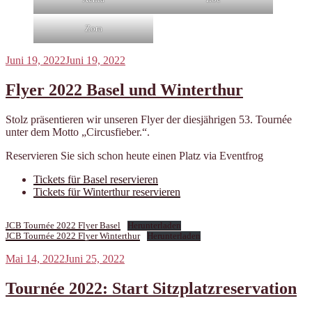
Zora
Veröffentlicht
Juni 19, 2022
Juni 19, 2022
am
Flyer 2022 Basel und Winterthur
Stolz präsentieren wir unseren Flyer der diesjährigen 53. Tournée
unter dem Motto „Circusfieber.“.
Reservieren Sie sich schon heute einen Platz via Eventfrog
Tickets für Basel reservieren
Tickets für Winterthur reservieren
JCB Tournée 2022 Flyer Basel
Herunterladen
JCB Tournée 2022 Flyer Winterthur
Herunterladen
Veröffentlicht
Mai 14, 2022
Juni 25, 2022
am
Tournée 2022: Start Sitzplatzreservation