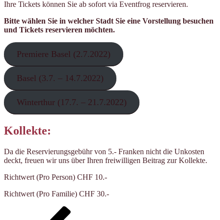
Ihre Tickets können Sie ab sofort via Eventfrog reservieren.
Bitte wählen Sie in welcher Stadt Sie eine Vorstellung besuchen
und Tickets reservieren möchten.
Premiere Basel (2.7.2022)
Basel (3.7. – 14.7.2022)
Winterthur (17.7. – 21.7.2022)
Kollekte:
Da die Reservierungsgebühr von 5.- Franken nicht die Unkosten
deckt, freuen wir uns über Ihren freiwilligen Beitrag zur Kollekte.
Richtwert (Pro Person) CHF 10.-
Richtwert (Pro Familie) CHF 30.-
Seitennummerierung
Vorherige
Seite
Seite
Seite