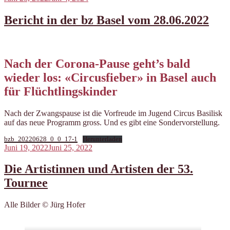
am
Bericht in der bz Basel vom 28.06.2022
Nach der Corona-Pause geht’s bald
wieder los: «Circusfieber» in Basel auch
für Flüchtlingskinder
Nach der Zwangspause ist die Vorfreude im Jugend Circus Basilisk
auf das neue Programm gross. Und es gibt eine Sondervorstellung.
bzb_20220628_0_0_17-1
Herunterladen
Veröffentlicht
Juni 19, 2022
Juni 25, 2022
am
Die Artistinnen und Artisten der 53.
Tournee
Alle Bilder © Jürg Hofer