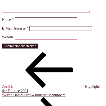
Name
*
E-Mail-Adresse
*
Website
Beitragsnavigation
Vorheriger
Beitrag
Zurück
Highlights
der Tournee 2021
Nächster
Weiter
Einmal Profi-Zirkusluft schnuppern
Beitrag