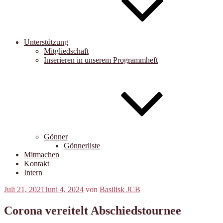
Unterstützung
Mitgliedschaft
Inserieren in unserem Programmheft
Gönner
Gönnerliste
Mitmachen
Kontakt
Intern
Veröffentlicht
Juli 21, 2021
Juni 4, 2024
von
Basilisk JCB
am
Corona vereitelt Abschiedstournee