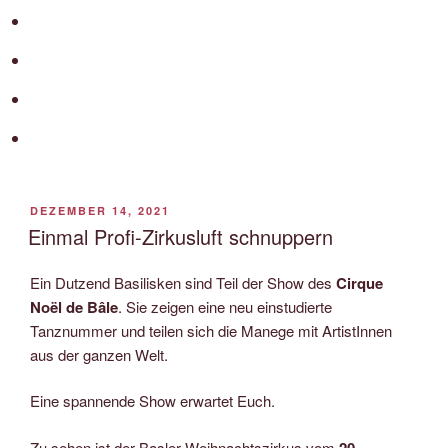
VERÖFFENTLICHT
DEZEMBER 14, 2021
AM
Einmal Profi-Zirkusluft schnuppern
Ein Dutzend Basilisken sind Teil der Show des
Cirque
Noël de Bâle
. Sie zeigen eine neu einstudierte
Tanznummer und teilen sich die Manege mit ArtistInnen
aus der ganzen Welt.
Eine spannende Show erwartet Euch.
Zu sehen ist der Basler Weihnachtszirkus vom
20.