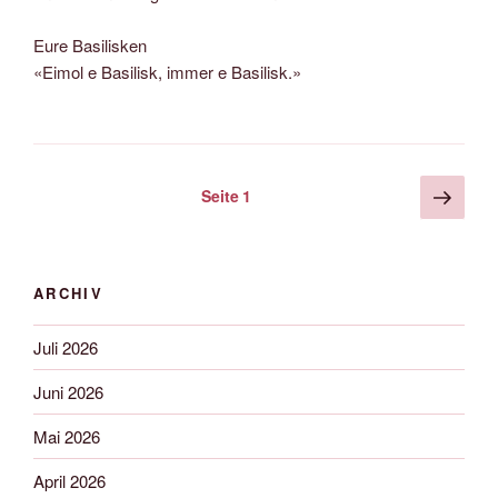
Eure Basilisken
«Eimol e Basilisk, immer e Basilisk.»
Seitennummerierung
Näch
Seite
1
Seite
der
Beiträge
ARCHIV
Juli 2026
Juni 2026
Mai 2026
April 2026