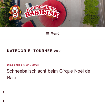
Zum
Inhalt
springen
JCB – JUGEND CIRCUS
der Kinder- und Jugend Circus aus Basel
BASILISK
Menü
KATEGORIE:
TOURNEE 2021
VERÖFFENTLICHT
DEZEMBER 24, 2021
AM
Schneeballschlacht beim Cirque Noël de
Bâle