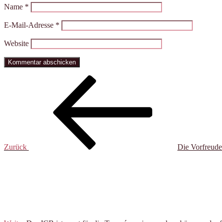
Name
*
E-Mail-Adresse
*
Website
Beitragsnavigation
Vorheriger
Beitrag
Zurück
Die Vorfreude
Nächster
Beitrag