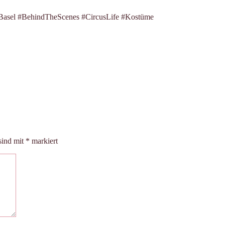
Basel #BehindTheScenes #CircusLife #Kostüme
sind mit
*
markiert